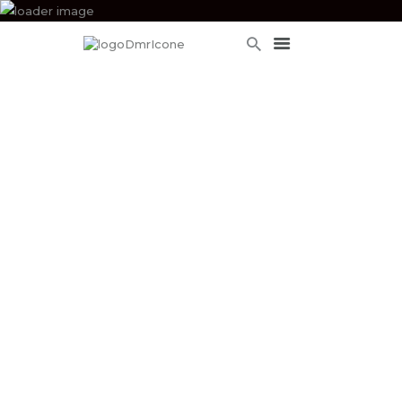
ACCUEIL
SERVICES
APPROCHE
DRONES
GALERIE
ACTUS
CONTACT