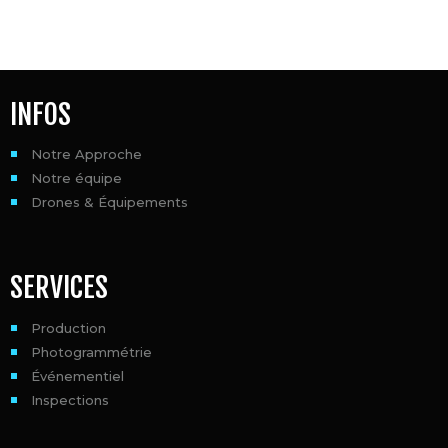
REPORTAGES VIDÉO ET VUES
AÉRIENNES
INFOS
Notre Approche
Notre équipe
Drones & Équipements
SERVICES
Production
Photogrammétrie
Événementiel
Inspections