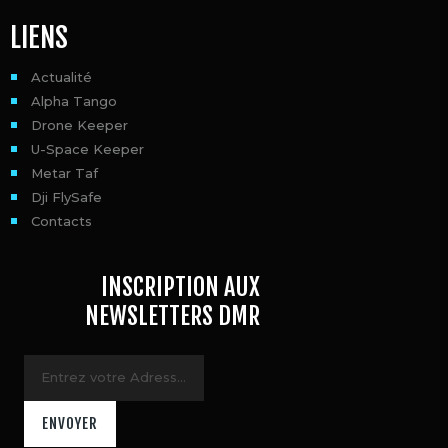
LIENS
Actualité
Alpha Tango
Drone Keeper
U-Space Keeper
Metar Taf
Dji FlySafe
Contacts
INSCRIPTION AUX
NEWSLETTERS DMR