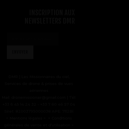
INSCRIPTION AUX
NEWSLETTERS DMR
DMR | Les Missionnaires du ciel,
Services de drone & prises de vues
aériennes
Mail: dronemissionair@gmail.com | Tél:
+33 6 45 14 24 32 - +33 7 60 46 57 04
Siret: 82003795000038 APE: 7112Bl
<
Mentions légales
> <
Conditions
générales de vente et d’utilisation
>