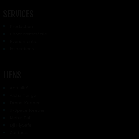
SERVICES
Production
Photogrammétrie
Événementiel
Inspections
LIENS
Actualité
Alpha Tango
Drone Keeper
U-Space Keeper
Metar Taf
Dji FlySafe
Contacts