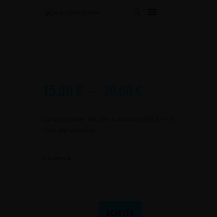
ACCUEIL
SERVICES
15.00
€
30.00
€
–
APPROCHE
DRONES
GALERIE
La commune de Die à environ (60 km) à
l’est de Valence
ACTUS
CONTACT
Licence
ACHETER