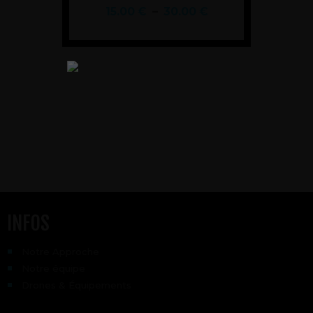
15.00
€
–
30.00
€
PRESTATIONS DRONE
REPORTAGES VIDÉO ET VUES
AÉRIENNES
INFOS
Notre Approche
Notre équipe
Drones & Équipements