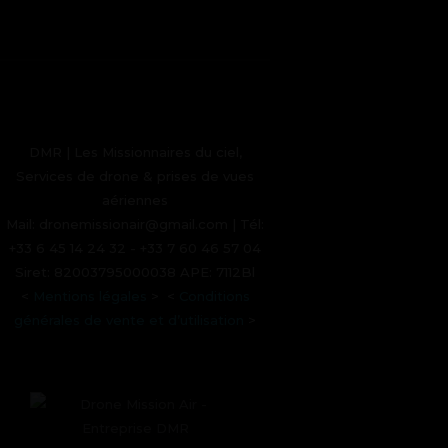
DMR | Les Missionnaires du ciel,
Services de drone & prises de vues
aériennes
Mail: dronemissionair@gmail.com | Tél:
+33 6 45 14 24 32 - +33 7 60 46 57 04
Siret: 82003795000038 APE: 7112Bl
<
Mentions légales
> <
Conditions
générales de vente et d’utilisation
>