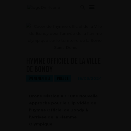
ACCUEIL
SERVICES
APPROCHE
HYMNE OFFICIEL DE LA VILLE
DRONES
DE BONDY
GALERIE
ÉVÉNEMENTIEL
PRESSE
18/03/2024
ACTUS
CONTACT
Drone Mission Air : Une Nouvelle
Approche pour le Clip Vidéo de
l’Hymne Officiel de Bondy à
l’Arrivée de la Flamme
Olympique.