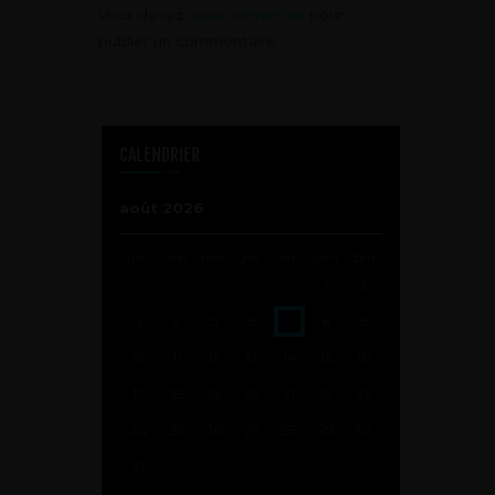
Vous devez
vous connecter
pour
publier un commentaire.
CALENDRIER
août 2026
lun
mar
mer
jeu
ven
sam
dim
1
2
3
4
5
6
7
8
9
10
11
12
13
14
15
16
17
18
19
20
21
22
23
24
25
26
27
28
29
30
31