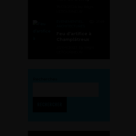
18/03/2024
by
Régis
LETOURNEUR
ÉVÉNEMENTIEL
,
2648
ARCHITECTURES
Feu d’artifice à
Champlâtreux
23/04/2023
by
Régis
LETOURNEUR
Recherches
RECHERCHER