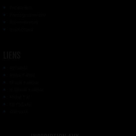
Production
Photogrammétrie
Événementiel
Inspections
LIENS
Actualité
Alpha Tango
Drone Keeper
U-Space Keeper
Metar Taf
Dji FlySafe
Contacts