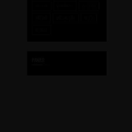
NATURE
PAYSAGES
PHOTOS
PRESSE
URBANISME
VIDEO
VILLAGE
PANIER
PRESTATIONS DRONE
REPORTAGES VIDÉO ET VUES