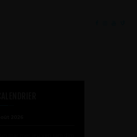
CALENDRIER
août 2026
lun
mar
mer
jeu
ven
sam
dim