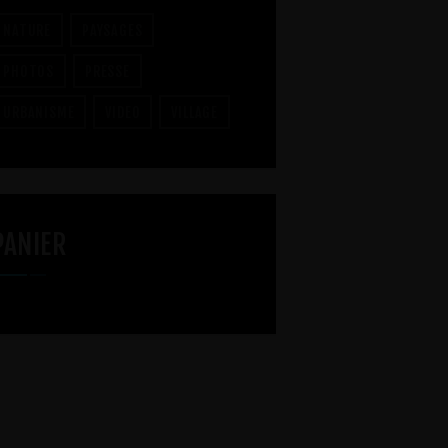
NATURE
PAYSAGES
PHOTOS
PRESSE
URBANISME
VIDEO
VILLAGE
PANIER