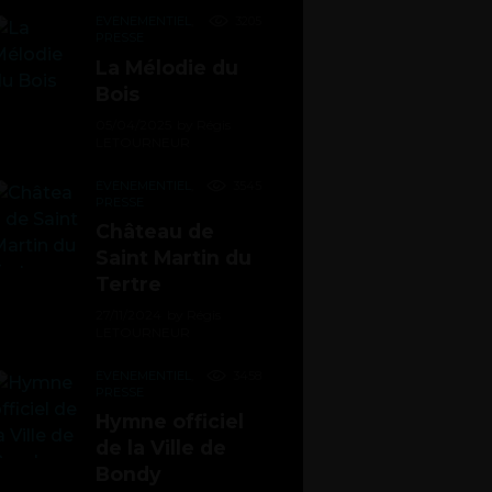
ÉVÉNEMENTIEL
,
3205
PRESSE
La Mélodie du
Bois
05/04/2025
by
Régis
LETOURNEUR
ÉVÉNEMENTIEL
,
3545
PRESSE
Château de
Saint Martin du
Tertre
27/11/2024
by
Régis
LETOURNEUR
ÉVÉNEMENTIEL
,
3458
PRESSE
Hymne officiel
de la Ville de
Bondy