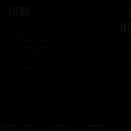
LIENS
N
Actualité
Alpha Tango
Drone Keeper
U-Space Keeper
Metar Taf
Dji FlySafe
Contacts
l, Services de drone & prises de vues aériennes