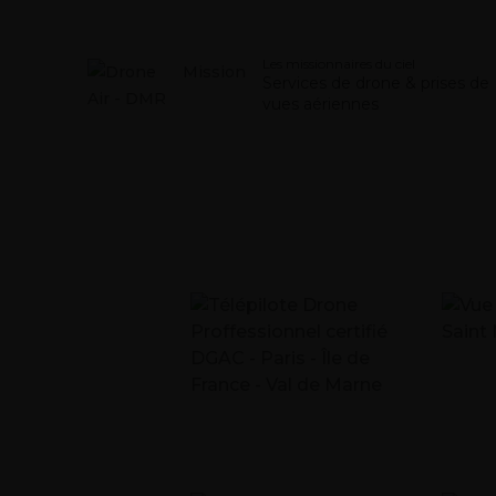
ACCUEIL
Les missionnaires du ciel
SERVICES
Services de drone & prises de
vues aériennes
APPROCH
E
DRONES
GALERIE
ACTUS
CONTACT