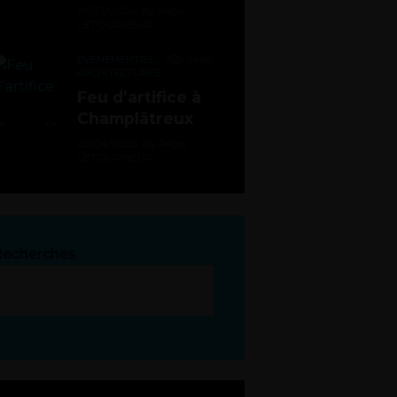
18/03/2024
by
Régis
LETOURNEUR
ÉVÉNEMENTIEL
,
2648
ARCHITECTURES
Feu d’artifice à
Champlâtreux
23/04/2023
by
Régis
LETOURNEUR
Recherches
RECHERCHER