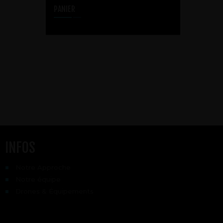
PANIER
PRESTATIONS DRONE
REPORTAGES VIDÉO ET VUES
AÉRIENNES
INFOS
Notre Approche
Notre équipe
Drones & Équipements