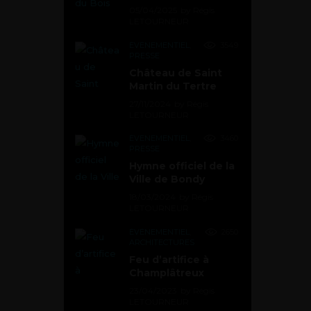
05/04/2025
by
Régis
LETOURNEUR
ÉVÉNEMENTIEL
,
3549
PRESSE
Château de Saint
Martin du Tertre
27/11/2024
by
Régis
LETOURNEUR
ÉVÉNEMENTIEL
,
3460
PRESSE
Hymne officiel de la
Ville de Bondy
18/03/2024
by
Régis
LETOURNEUR
ÉVÉNEMENTIEL
,
2650
ARCHITECTURES
Feu d’artifice à
Champlâtreux
23/04/2023
by
Régis
LETOURNEUR