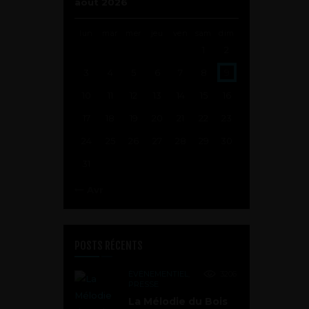
août 2026
lun
mar
mer
jeu
ven
sam
dim
1
2
3
4
5
6
7
8
9
10
11
12
13
14
15
16
17
18
19
20
21
22
23
24
25
26
27
28
29
30
31
« Avr
POSTS RÉCENTS
ÉVÉNEMENTIEL
,
3206
PRESSE
La Mélodie du Bois