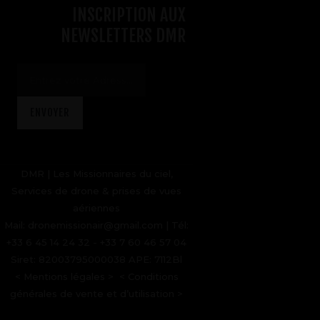
INSCRIPTION AUX
NEWSLETTERS DMR
DMR | Les Missionnaires du ciel,
Services de drone & prises de vues
aériennes
Mail: dronemissionair@gmail.com | Tél:
+33 6 45 14 24 32 - +33 7 60 46 57 04
Siret: 82003795000038 APE: 7112Bl
<
Mentions légales
> <
Conditions
générales de vente et d’utilisation
>