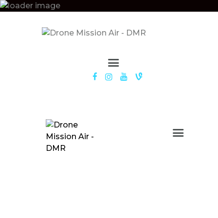
ACCUEIL
SERVICES
APPROCHE
DRONES
GALERIE
ACTUS
CONTACT