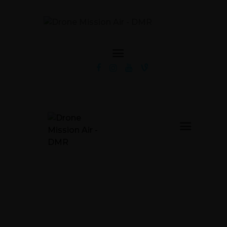
ACCUEIL
SERVICES
APPROCHE
DRONES
GALERIE
ACTUS
CONTACT