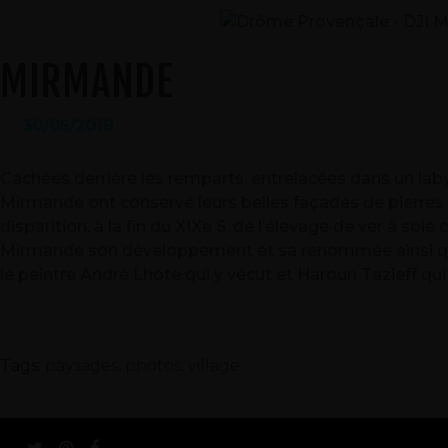
MIRMANDE
30/05/2018
Cachées derrière les remparts, entrelacées dans un laby
Mirmande ont conservé leurs belles façades de pierres et
disparition, à la fin du XIXe S, de l’élevage de ver à soie 
Mirmande son développement et sa renommée ainsi que l
le peintre André Lhote qui y vécut et Haroun Tazieff qui
Tags:
paysages
,
photos
,
village