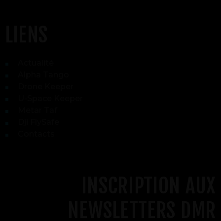
LIENS
Actualité
Alpha Tango
Drone Keeper
U-Space Keeper
Metar Taf
Dji FlySafe
Contacts
INSCRIPTION AUX
NEWSLETTERS DMR